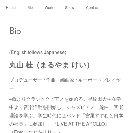
Home
Bio
Work
Show
Contact
Archive
← Back to Portal
Bio
(English follows Japanese)
丸山 桂（まるやま けい）
プロデューサー / 作曲・編曲家 / キーボードプレイヤ
ー
4歳よりクラシックピアノを始める。早稲田大学在学
中より音楽活動を開始し、ジャズピアノ、編曲、音楽
理論を学ぶ。学生時代にはバンド「宮尾すすむと日本
の社長」に参加し、『LIVE AT THE APOLLO』
（Epic）などをリリース。