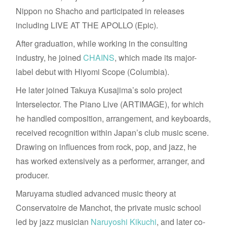
Nippon no Shacho and participated in releases
including LIVE AT THE APOLLO (Epic).
After graduation, while working in the consulting
industry, he joined
CHAINS
, which made its major-
label debut with Hiyomi Scope (Columbia).
He later joined Takuya Kusajima’s solo project
Interselector. The Piano Live (ARTIMAGE), for which
he handled composition, arrangement, and keyboards,
received recognition within Japan’s club music scene.
Drawing on influences from rock, pop, and jazz, he
has worked extensively as a performer, arranger, and
producer.
Maruyama studied advanced music theory at
Conservatoire de Manchot, the private music school
led by jazz musician
Naruyoshi Kikuchi
, and later co-