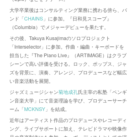
大学卒業後はコンサルティング業務に携わる傍ら、バ
ンド「
CHAINS
」に参加。『日和見スコープ』
（Columbia）でメジャーデビューを果たす。
その後、Takuya Kusajimaのソロプロジェクト
「Interselector」に参加。作曲・編曲・キーボードを
担当した『The Piano Live』（ARTIMAGE）はクラブ
シーンで高い評価を受ける。ロック、ポップス、ジャ
ズを背景に、演奏、アレンジ、プロデュースなど幅広
い音楽活動を展開。
ジャズミュージシャン
菊地成孔
氏主宰の私塾「ペンギ
ン音楽大学」にて音楽理論を学び、プロデューサーチ
ーム「
MCKNSY
」を結成。
近年はアーティスト作品のプロデュースやレコーディ
ング、ライブサポートに加え、テレビドラマや映像作