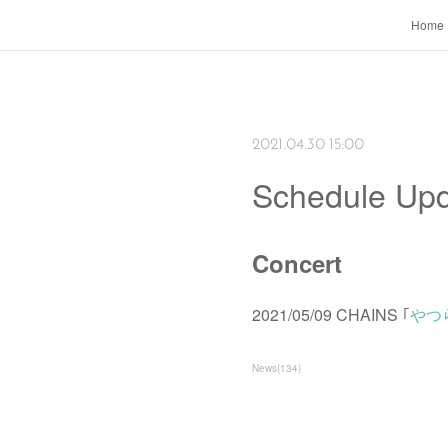
Home
2021.04.30 15:00
Schedule Upd
Concert
2021/05/09 CHAINS ｢
やつ
News
(
134
)