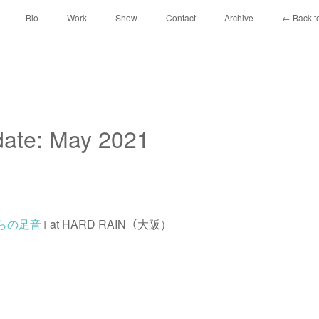
Bio
Work
Show
Contact
Archive
← Back to
ate: May 2021
らの足音
｣ at HARD RAIN（大阪）