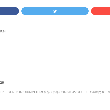
Kei
026
STEP BEYOND 2026 SUMMER｣ at 拾得（京都）2026/08/22 YOU-DIE!!! &amp; ザ