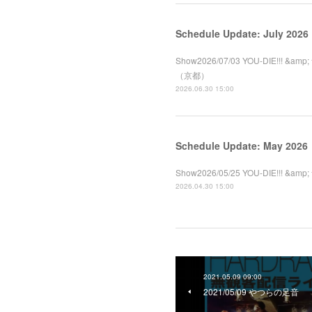
Schedule Update: July 2026
Show2026/07/03 YOU-DIE!!! &a
（京都）
2026.06.30 15:00
Schedule Update: May 2026
Show2026/05/25 YOU-DIE!!! &
2026.04.30 15:00
2021.05.09 09:00
2021/05/09 やつらの足音