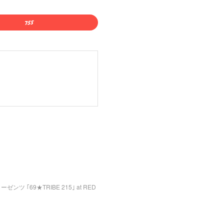
・リーゼンツ ｢69★TRIBE 215｣ at RED