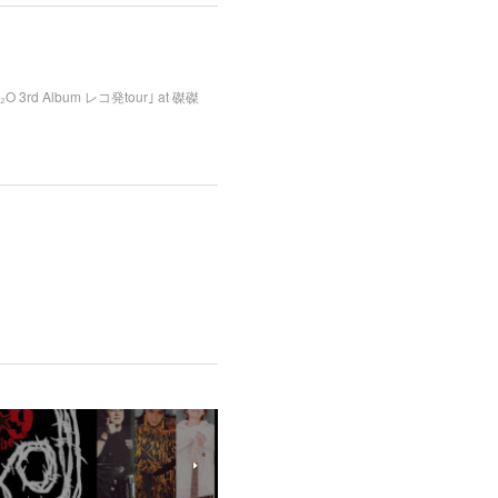
O 3rd Album レコ発tour｣ at 磔磔