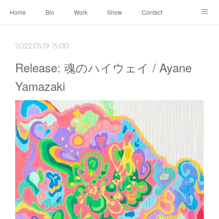
Home
Bio
Work
Show
Contact
Archive
← Back to Portal
2022.05.19 15:00
Release: 魂のハイウェイ / Ayane
Yamazaki