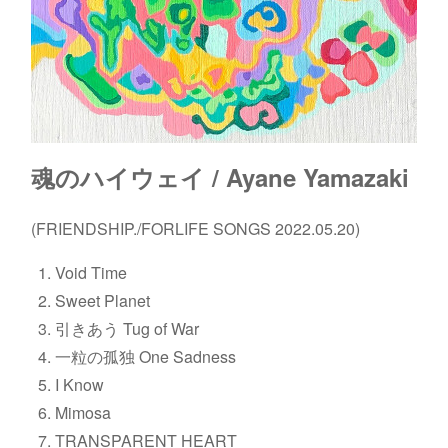
魂のハイウェイ / Ayane Yamazaki
(FRIENDSHIP./FORLIFE SONGS 2022.05.20)
Void Time
Sweet Planet
引きあう Tug of War
一粒の孤独 One Sadness
I Know
Mimosa
TRANSPARENT HEART