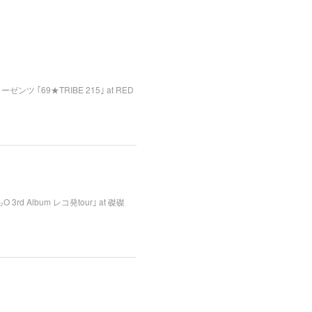
・リーゼンツ ｢69★TRIBE 215｣ at RED
O 3rd Album レコ発tour｣ at 磔磔