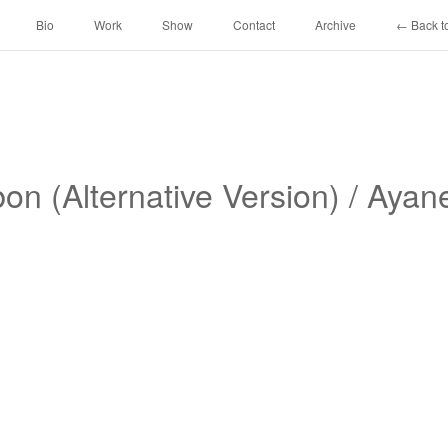
Bio
Work
Show
Contact
Archive
← Back to
on (Alternative Version) / Aya