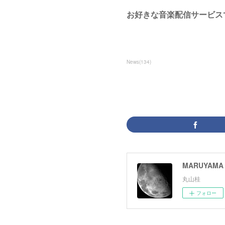
お好きな音楽配信サービス
News
(
134
)
MARUYAMA 
丸山桂
フォロー