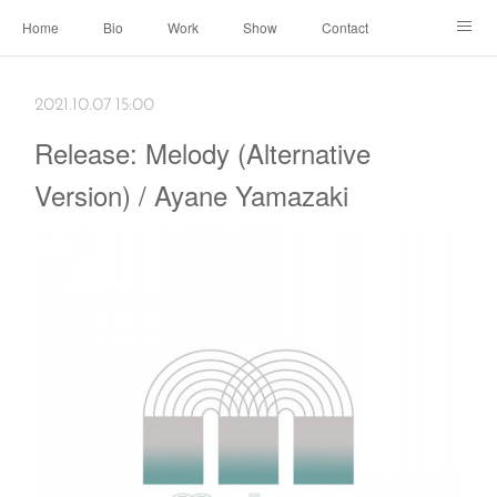
Home
Bio
Work
Show
Contact
Archive
← Back to Portal
2021.10.07 15:00
Release: Melody (Alternative
Version) / Ayane Yamazaki