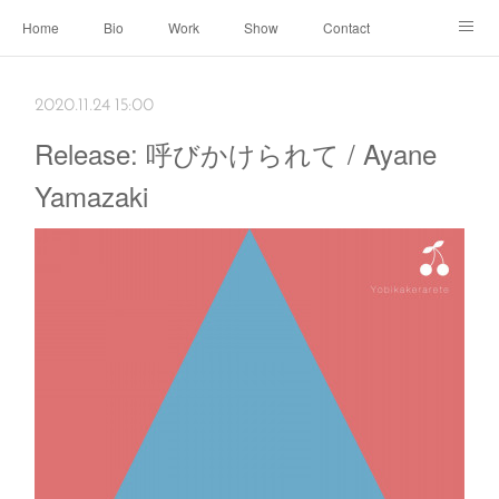
Home
Bio
Work
Show
Contact
Archive
← Back to Portal
2020.11.24 15:00
Release: 呼びかけられて / Ayane
Yamazaki