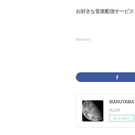
お好きな音楽配信サービス
News
(
134
)
MARUYAMA 
丸山桂
フォロー