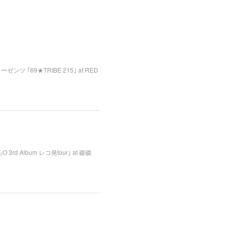
・リーゼンツ ｢69★TRIBE 215｣ at RED
O 3rd Album レコ発tour｣ at 磔磔