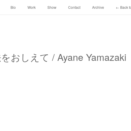
Bio
Work
Show
Contact
Archive
← Back to
法をおしえて / Ayane Yamazaki