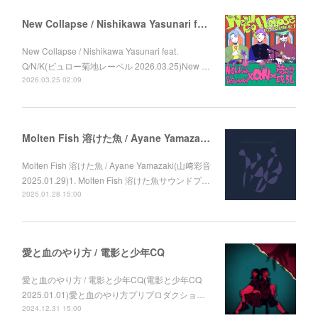
New Collapse / Nishikawa Yasunari feat. Q/N/K
New Collapse / Nishikawa Yasunari feat.
Q/N/K(ビュロー菊地レーベル 2026.03.25)New …
2026.03.25 02:09
Molten Fish 溶けた魚 / Ayane Yamazaki (山﨑彩音)
Molten Fish 溶けた魚 / Ayane Yamazaki(山﨑彩音
2025.01.29)1. Molten Fish 溶けた魚サウンドプ…
2025.01.28 15:00
愛と血のやり方 / 電影と少年CQ
愛と血のやり方 / 電影と少年CQ(電影と少年CQ
2025.01.01)愛と血のやり方プリプロダクショ…
2024.12.31 15:00