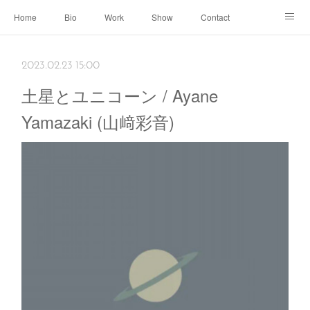
Home
Bio
Work
Show
Contact
Archive
← Back to Portal
2023.02.23 15:00
土星とユニコーン / Ayane
Yamazaki (山﨑彩音)