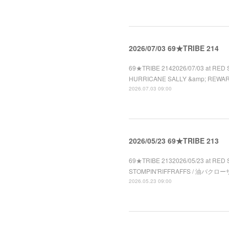
2026/07/03 69★TRIBE 214
69★TRIBE 2142026/07/03 at RED 
HURRICANE SALLY &amp; REWA
2026.07.03 09:00
2026/05/23 69★TRIBE 213
69★TRIBE 2132026/05/23 at RED 
STOMPIN'RIFFRAFFS / 油バクローザ 
2026.05.23 09:00