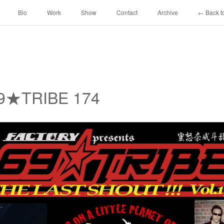
Bio
Work
Show
Contact
Archive
← Back to
69★TRIBE 174