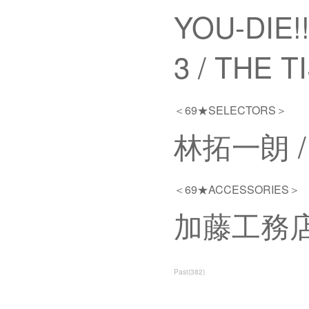
YOU-DIE!
3 / THE TI
＜69★SELECTORS＞
林拓一朗 / A
＜69★ACCESSORIES＞
加藤工務
Past
(
382
)