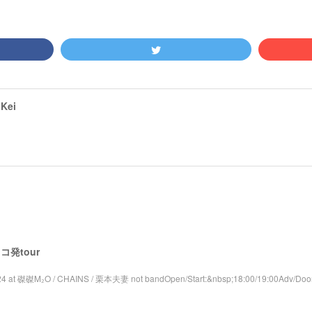
Kei
 レコ発tour
4 at 磔磔M₂O / CHAINS / 栗本夫妻 not bandOpen/Start:&nbsp;18:00/19:00Adv/Door