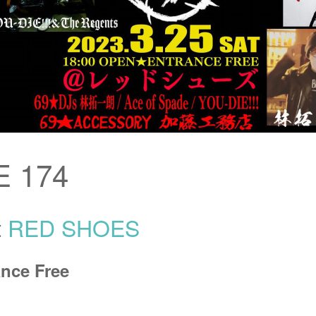
 174
t
RED SHOES
nce Free