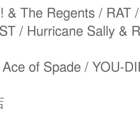
!! & The Regents / R
ST / Hurricane Sally & 
ce of Spade / YOU-DIE
店