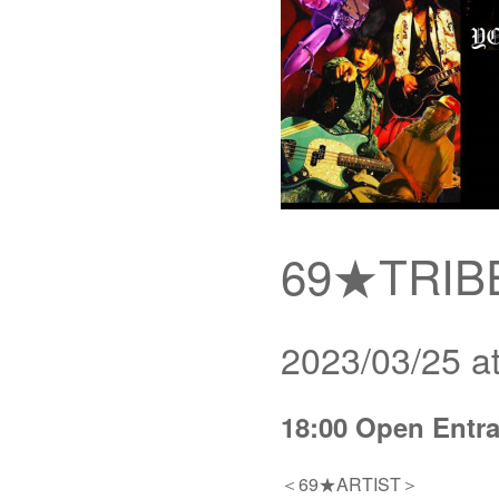
69★TRIBE
2023/03/25 a
18:00 Open Entra
＜69★ARTIST＞