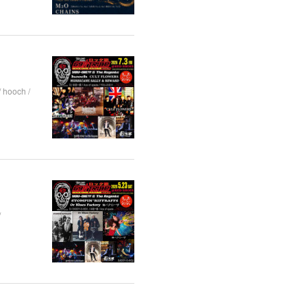
hooch /
/