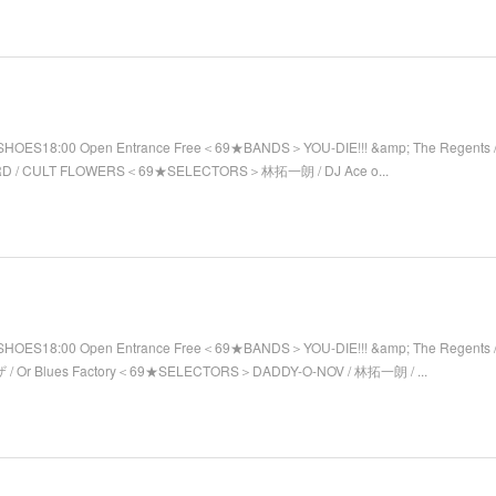
SHOES18:00 Open Entrance Free＜69★BANDS＞YOU-DIE!!! &amp; The Regents / 
RD / CULT FLOWERS＜69★SELECTORS＞林拓一朗 / DJ Ace o...
SHOES18:00 Open Entrance Free＜69★BANDS＞YOU-DIE!!! &amp; The Regents 
/ Or Blues Factory＜69★SELECTORS＞DADDY-O-NOV / 林拓一朗 / ...