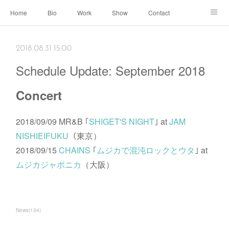
Home
Bio
Work
Show
Contact
Archive
← Back to Portal
2018.08.31 15:00
Schedule Update: September 2018
Concert
2018/09/09 MR&B ｢
SHIGET'S NIGHT
｣ at
JAM
NISHIEIFUKU
（東京）
2018/09/15
CHAINS
｢
ムジカで混沌ロックとウタ
｣ at
ムジカジャポニカ
（大阪）
News
(
134
)