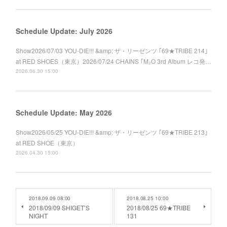
Schedule Update: July 2026
Show2026/07/03 YOU-DIE!!! &amp; ザ・リーゼンツ ｢69★TRIBE 214｣
at RED SHOES（東京）2026/07/24 CHAINS ｢M₂O 3rd Album レコ発…
2026.06.30 15:00
Schedule Update: May 2026
Show2026/05/25 YOU-DIE!!! &amp; ザ・リーゼンツ ｢69★TRIBE 213｣
at RED SHOE（東京）
2026.04.30 15:00
2018.09.09 08:00
2018.08.25 10:00
2018/09/09 SHIGET’S
2018/08/25 69★TRIBE
NIGHT
131