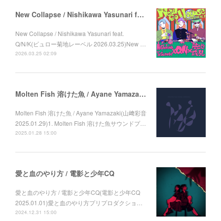
New Collapse / Nishikawa Yasunari feat. Q/N/K
New Collapse / Nishikawa Yasunari feat.
Q/N/K(ビュロー菊地レーベル 2026.03.25)New …
2026.03.25 02:09
Molten Fish 溶けた魚 / Ayane Yamazaki (山﨑彩音)
Molten Fish 溶けた魚 / Ayane Yamazaki(山﨑彩音
2025.01.29)1. Molten Fish 溶けた魚サウンドプ…
2025.01.28 15:00
愛と血のやり方 / 電影と少年CQ
愛と血のやり方 / 電影と少年CQ(電影と少年CQ
2025.01.01)愛と血のやり方プリプロダクショ…
2024.12.31 15:00