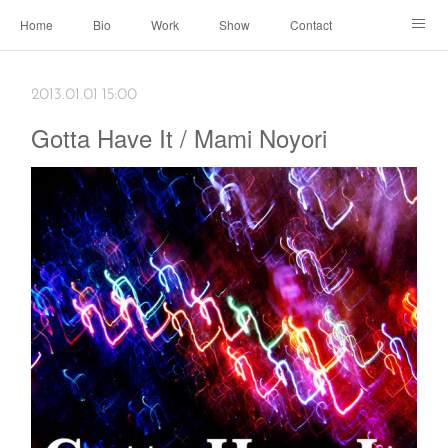
Home
Bio
Work
Show
Contact
Archive
← Back to Portal
2013.01.01 15:00
Gotta Have It / Mami Noyori