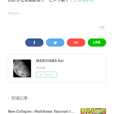
Works
(
80
)
MARUYAMA Kei
丸山桂
フォロー
関連記事
New Collapse / Nishikawa Yasunari feat. Q/N/K