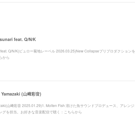
unari feat. Q/N/K
asunari feat. Q/N/K(ビュロー菊地レーベル 2026.03.25)New Collapseプリプロダクシ
らから
e Yamazaki (山﨑彩音)
 Yamazaki(山﨑彩音 2025.01.29)1. Molten Fish 溶けた魚サウンドプロデュース、アレ
ングを担当。お好きな音楽配信で聴く：こちらから