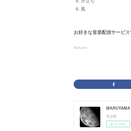
夕立ち
風
お好きな音楽配信サービス
Works
(
80
)
MARUYAMA 
丸山桂
フォロー