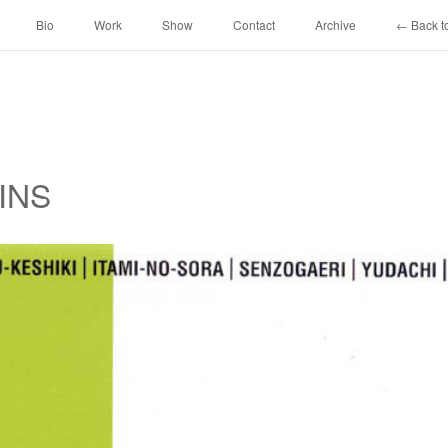
Bio
Work
Show
Contact
Archive
← Back to
AINS