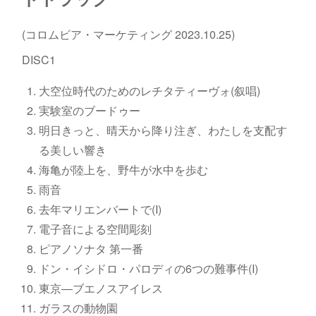
(コロムビア・マーケティング 2023.10.25)
DISC1
大空位時代のためのレチタティーヴォ(叙唱)
実験室のブードゥー
明日きっと、晴天から降り注ぎ、わたしを支配す
る美しい響き
海亀が陸上を、野牛が水中を歩む
雨音
去年マリエンバートで(I)
電子音による空間彫刻
ピアノソナタ 第一番
ドン・イシドロ・パロディの6つの難事件(I)
東京―ブエノスアイレス
ガラスの動物園