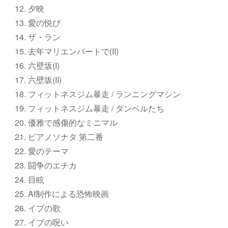
夕映
愛の悦び
ザ・ラン
去年マリエンバートで(II)
六壁坂(I)
六壁坂(II)
フィットネスジム暴走 / ランニングマシン
フィットネスジム暴走 / ダンベルたち
優雅で感傷的なミニマル
ピアノソナタ 第二番
愛のテーマ
闘争のエチカ
目眩
AI制作による恐怖映画
イブの歌
イブの呪い