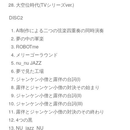
大空位時代(TVシリーズver.)
DISC2
AI制作による二つの弦楽四重奏の同時演奏
夢の中の軍楽
ROBOTme
メリーゴーラウンド
nu_nu JAZZ
夢で見た工場
ジャンケン小僧と露伴の台詞(I)
露伴とジャンケン小僧の対決その始まり
ジャンケン小僧と露伴の台詞(II)
ジャンケン小僧と露伴の台詞(III)
露伴とジャンケン小僧の対決のその終わり
4つの黒
NU_jazz_NU