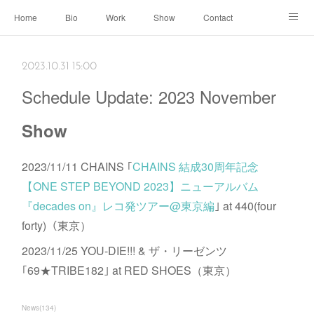
Home
Bio
Work
Show
Contact
Archive
← Back to Portal
2023.10.31 15:00
Schedule Update: 2023 November
Show
2023/11/11 CHAINS ｢
CHAINS 結成30周年記念
【ONE STEP BEYOND 2023】ニューアルバム
『decades on』レコ発ツアー@東京編
｣ at 440(four
forty)（東京）
2023/11/25 YOU-DIE!!! & ザ・リーゼンツ
｢69★TRIBE182｣ at RED SHOES（東京）
News
(
134
)