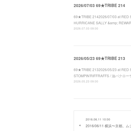
2026/07/03 69★TRIBE 214
69★TRIBE 2142026/07/03 at RED 
HURRICANE SALLY &amp; REWA
2026.07.03 09:00
2026/05/23 69★TRIBE 213
69★TRIBE 2132026/05/23 at RED 
STOMPIN'RIFFRAFFS / 油バクローザ 
2026.05.23 09:00
2016.06.11 10:00
2016/06/11 横浜〜京都