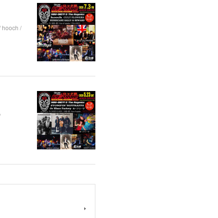
hooch /
/