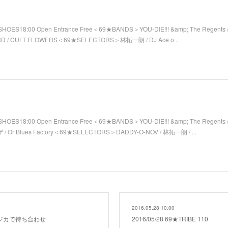
SHOES18:00 Open Entrance Free＜69★BANDS＞YOU-DIE!!! &amp; The Regents / 
RD / CULT FLOWERS＜69★SELECTORS＞林拓一朗 / DJ Ace o...
SHOES18:00 Open Entrance Free＜69★BANDS＞YOU-DIE!!! &amp; The Regents 
/ Or Blues Factory＜69★SELECTORS＞DADDY-O-NOV / 林拓一朗 / ...
2016.05.28 10:00
。ムジカで待ち合わせ
2016/05/28 69★TRIBE 110