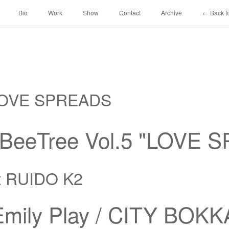
Bio
Work
Show
Contact
Archive
← Back to
 LOVE SPREADS
 BeeTree Vol.5 "LOVE
t RUIDO K2
 Emily Play / CITY BOKK