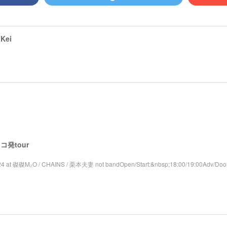
Kei
 レコ発tour
4 at 磔磔M₂O / CHAINS / 栗本夫妻 not bandOpen/Start:&nbsp;18:00/19:00Adv/Door