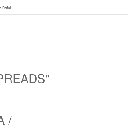
 Portal
 SPREADS"
A /