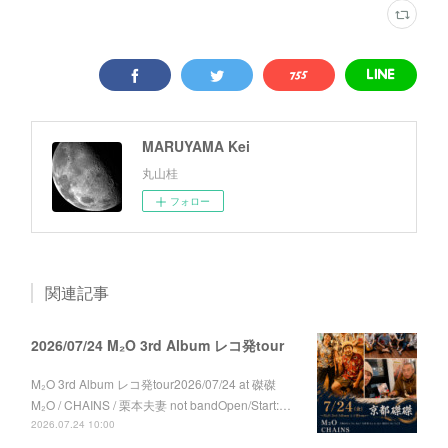
MARUYAMA Kei
丸山桂
フォロー
関連記事
2026/07/24 M₂O 3rd Album レコ発tour
M₂O 3rd Album レコ発tour2026/07/24 at 磔磔
M₂O / CHAINS / 栗本夫妻 not bandOpen/Start:…
2026.07.24 10:00