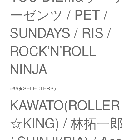
ーゼンツ / PET /
SUNDAYS / RIS /
ROCK’N’ROLL
NINJA
<69★SELECTERS>
KAWATO(ROLLER
☆KING) / 林拓一郎