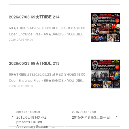
2026/07/03 69★TRIBE 214
69★TRIBE 2142026/07/03 at RED SHOES18:00
Open Entrance Free＜69★BANDS＞YOU-DIE!…
2026.07.03 09:00
2026/05/23 69★TRIBE 213
69★TRIBE 2132026/05/23 at RED SHOES18:00
Open Entrance Free＜69★BANDS＞YOU-DIE!…
2026.05.23 09:00
2015.05.18 09:30
2015.04.18 10:00
2015/05/18 FIX×K2
2015/04/18 第3土ヨー日
presents FIX 3rd
Anniversary Season 1 …