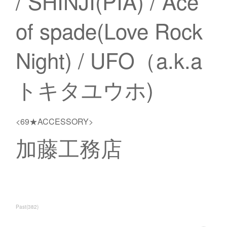
/ SHINJI(PIA) / Ace
of spade(Love Rock
Night) / UFO（a.k.a
トキタユウホ)
<69★ACCESSORY>
加藤工務店
Past
(
382
)