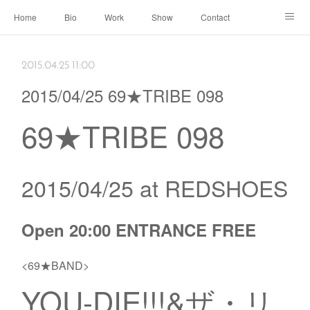
Home
Bio
Work
Show
Contact
Archive
← Back to Portal
2015.04.25 11:00
2015/04/25 69★TRIBE 098
69★TRIBE 098
2015/04/25 at REDSHOES
Open 20:00 ENTRANCE FREE
<69★BAND>
YOU-DIE!!!&ザ・リ