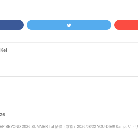
Kei
026
STEP BEYOND 2026 SUMMER｣ at 拾得（京都）2026/08/22 YOU-DIE!!! &amp; ザ