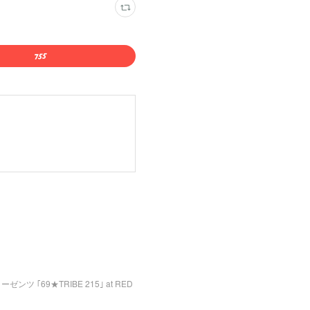
・リーゼンツ ｢69★TRIBE 215｣ at RED