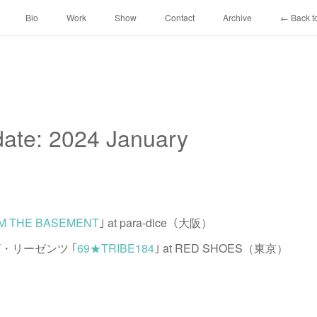
Bio
Work
Show
Contact
Archive
← Back to
ate: 2024 January
M THE BASEMENT
｣ at para-dice（大阪）
 & ザ・リーゼンツ ｢
69★TRIBE184
｣ at RED SHOES（東京）