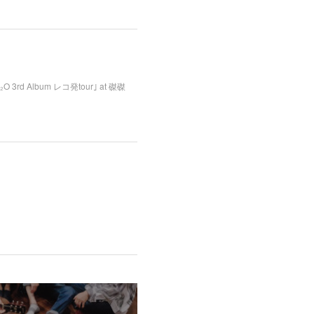
O 3rd Album レコ発tour｣ at 磔磔