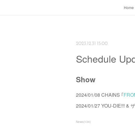
Home
2023.12.31 15:00
Schedule Upd
Show
2024/01/08 CHAINS ｢
FRO
2024/01/27 YOU-DIE!!!
News
(
134
)