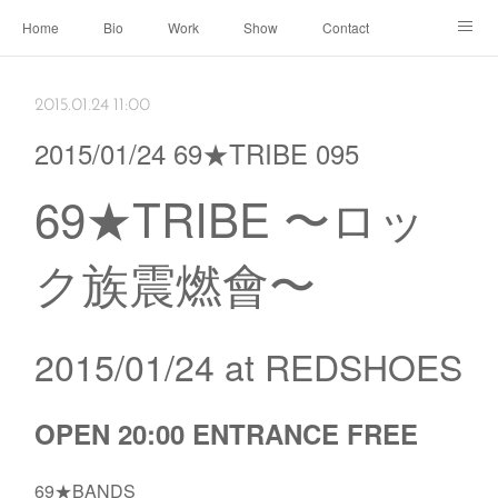
Home
Bio
Work
Show
Contact
Archive
← Back to Portal
2015.01.24 11:00
2015/01/24 69★TRIBE 095
69★TRIBE 〜ロッ
ク族震燃會〜
2015/01/24 at REDSHOES
OPEN 20:00 ENTRANCE FREE
69★BANDS