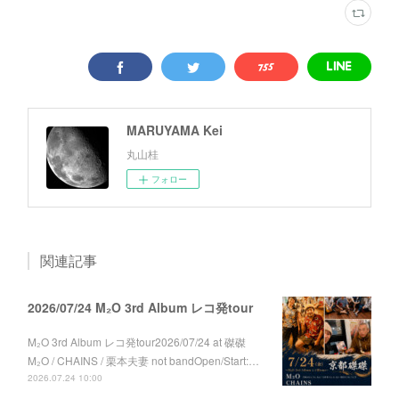
MARUYAMA Kei
丸山桂
フォロー
関連記事
2026/07/24 M₂O 3rd Album レコ発tour
M₂O 3rd Album レコ発tour2026/07/24 at 磔磔
M₂O / CHAINS / 栗本夫妻 not bandOpen/Start:…
2026.07.24 10:00