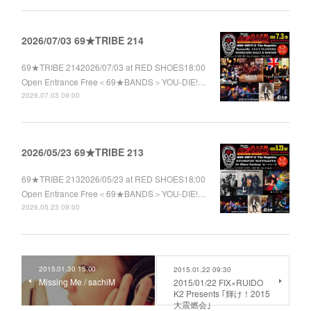
2026/07/03 69★TRIBE 214
69★TRIBE 2142026/07/03 at RED SHOES18:00
Open Entrance Free＜69★BANDS＞YOU-DIE!…
2026.07.03 09:00
2026/05/23 69★TRIBE 213
69★TRIBE 2132026/05/23 at RED SHOES18:00
Open Entrance Free＜69★BANDS＞YOU-DIE!…
2026.05.23 09:00
2015.01.30 15:00
2015.01.22 09:30
Missing Me / sachiM
2015/01/22 FIX×RUIDO
K2 Presents ｢輝け！2015
大震燃会｣