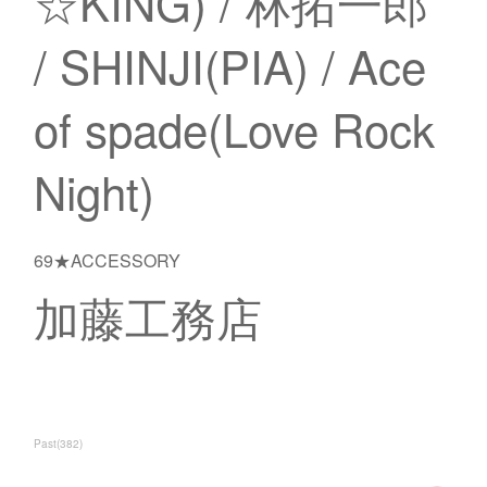
☆KING) / 林拓一郎
/ SHINJI(PIA) / Ace
of spade(Love Rock
Night)
69★ACCESSORY
加藤工務店
Past
(
382
)