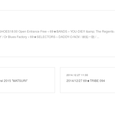
SHOES18:00 Open Entrance Free＜69★BANDS＞YOU-DIE!!! &amp; The Regents 
/ Or Blues Factory＜69★SELECTORS＞DADDY-O-NOV / 林拓一朗 / ...
2014.12.27 11:00
val 2015 "MATSURI"
2014/12/27 69★TRIBE 094