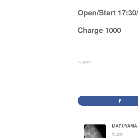
Open/Start 17:30
Charge 1000
Past
(
382
)
MARUYAMA 
丸山桂