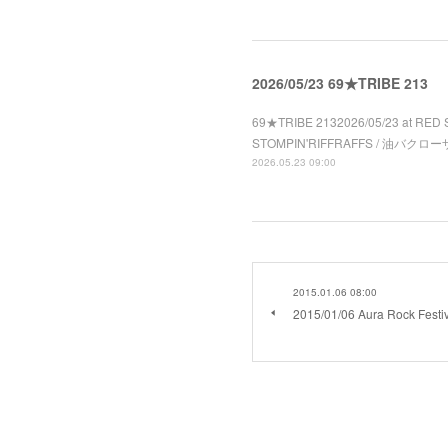
2026/05/23 69★TRIBE 213
69★TRIBE 2132026/05/23 at RED 
STOMPIN'RIFFRAFFS / 油バクローザ 
2026.05.23 09:00
2015.01.06 08:00
2015/01/06 Aura Rock Festi