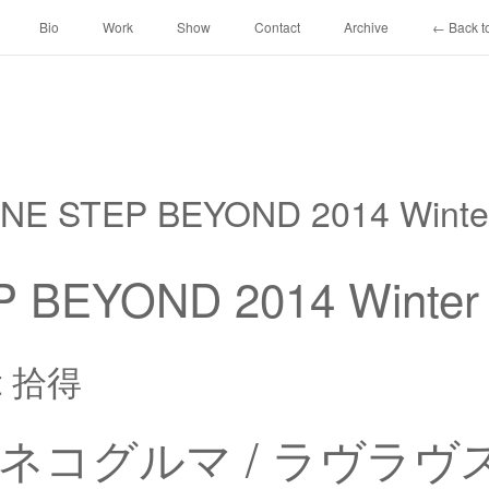
Bio
Work
Show
Contact
Archive
← Back to
ONE STEP BEYOND 2014 Winte
 BEYOND 2014 Winter
at 拾得
 / ネコグルマ / ラヴラ