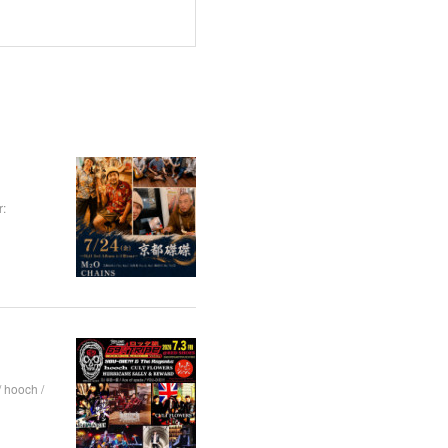
:
hooch /