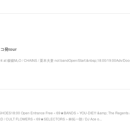
 レコ発tour
4 at 磔磔M₂O / CHAINS / 栗本夫妻 not bandOpen/Start:&nbsp;18:00/19:00Adv/Door
SHOES18:00 Open Entrance Free＜69★BANDS＞YOU-DIE!!! &amp; The Regents / 
RD / CULT FLOWERS＜69★SELECTORS＞林拓一朗 / DJ Ace o...