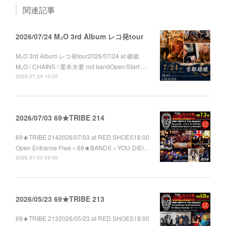
関連記事
2026/07/24 M₂O 3rd Album レコ発tour
M₂O 3rd Album レコ発tour2026/07/24 at 磔磔
M₂O / CHAINS / 栗本夫妻 not bandOpen/Start:…
2026.07.24 10:00
2026/07/03 69★TRIBE 214
69★TRIBE 2142026/07/03 at RED SHOES18:00
Open Entrance Free＜69★BANDS＞YOU-DIE!…
2026.07.03 09:00
2026/05/23 69★TRIBE 213
69★TRIBE 2132026/05/23 at RED SHOES18:00