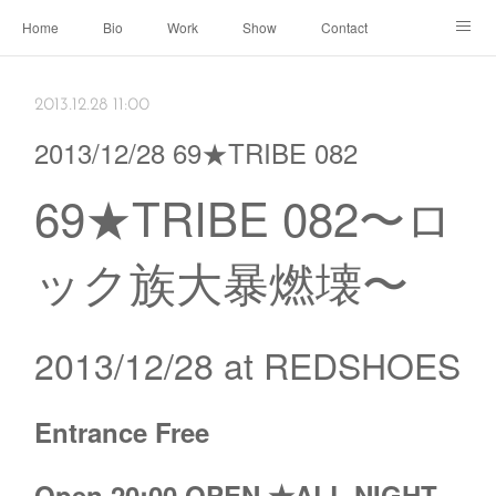
Home
Bio
Work
Show
Contact
Archive
← Back to Portal
2013.12.28 11:00
2013/12/28 69★TRIBE 082
69★TRIBE 082〜ロ
ック族大暴燃壊〜
2013/12/28 at REDSHOES
Entrance Free
Open 20:00 OPEN ★ALL NIGHT