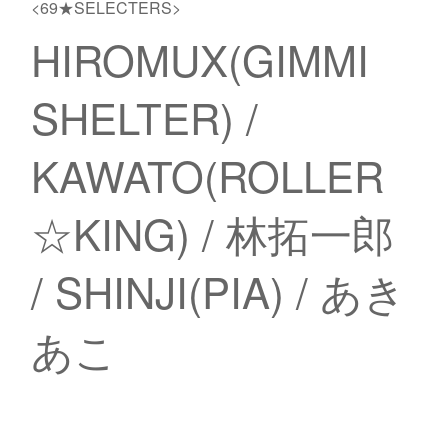
<69★SELECTERS>
HIROMUX(GIMMI
SHELTER) /
KAWATO(ROLLER
☆KING) / 林拓一郎
/ SHINJI(PIA) / あき
あこ