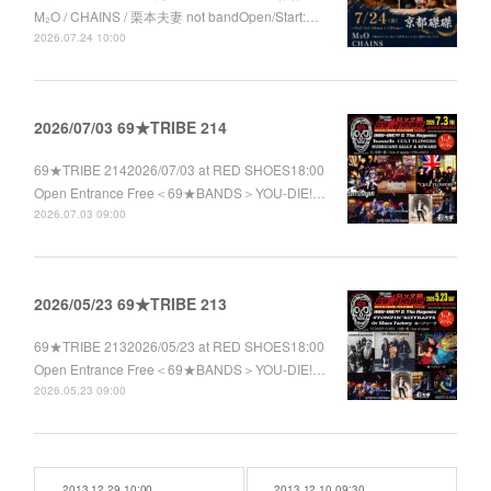
M₂O / CHAINS / 栗本夫妻 not bandOpen/Start:…
2026.07.24 10:00
2026/07/03 69★TRIBE 214
69★TRIBE 2142026/07/03 at RED SHOES18:00
Open Entrance Free＜69★BANDS＞YOU-DIE!…
2026.07.03 09:00
2026/05/23 69★TRIBE 213
69★TRIBE 2132026/05/23 at RED SHOES18:00
Open Entrance Free＜69★BANDS＞YOU-DIE!…
2026.05.23 09:00
2013.12.29 10:00
2013.12.10 09:30