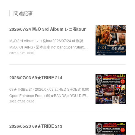
関連記事
2026/07/24 M₂O 3rd Album レコ発tour
M₂O 3rd Album レコ発tour2026/07/24 at 磔磔
M₂O / CHAINS / 栗本夫妻 not bandOpen/Start:…
2026.07.24 10:00
2026/07/03 69★TRIBE 214
69★TRIBE 2142026/07/03 at RED SHOES18:00
Open Entrance Free＜69★BANDS＞YOU-DIE!…
2026.07.03 09:00
2026/05/23 69★TRIBE 213