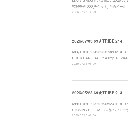
M₂O 3rd Album レコ発tour2026/07/2
¥3500/¥4000[チケット] 予約メール
2026.07.24 10:00
2026/07/03 69★TRIBE 214
69★TRIBE 2142026/07/03 at RED 
HURRICANE SALLY &amp; REWA
2026.07.03 09:00
2026/05/23 69★TRIBE 213
69★TRIBE 2132026/05/23 at RED 
STOMPIN'RIFFRAFFS / 油バクローザ 
2026.05.23 09:00