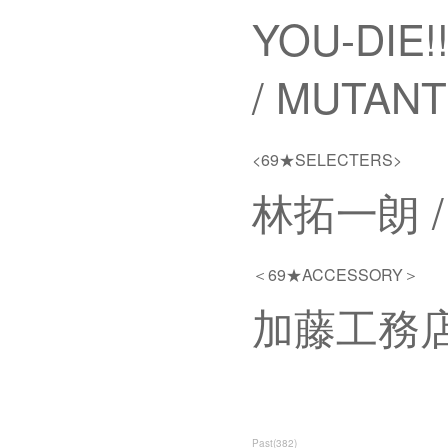
YOU-DIE
/ MUTANT
<69★SELECTERS>
林拓一朗 / A
＜69★ACCESSORY＞
加藤工務
Past
(
382
)