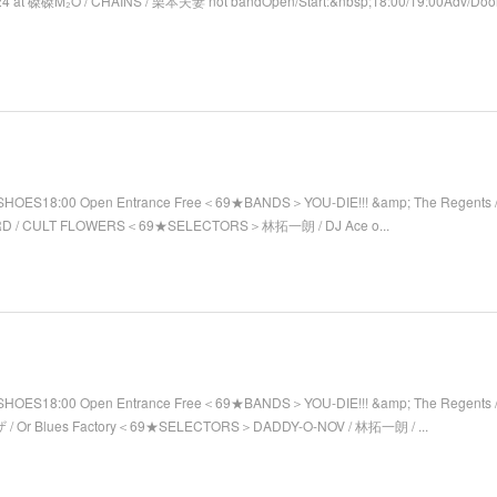
4 at 磔磔M₂O / CHAINS / 栗本夫妻 not bandOpen/Start:&nbsp;18:00/19:00Adv/Door
SHOES18:00 Open Entrance Free＜69★BANDS＞YOU-DIE!!! &amp; The Regents / 
RD / CULT FLOWERS＜69★SELECTORS＞林拓一朗 / DJ Ace o...
SHOES18:00 Open Entrance Free＜69★BANDS＞YOU-DIE!!! &amp; The Regents 
/ Or Blues Factory＜69★SELECTORS＞DADDY-O-NOV / 林拓一朗 / ...