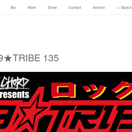
Bio
Work
Show
Contact
Archive
← Back to
69★TRIBE 135