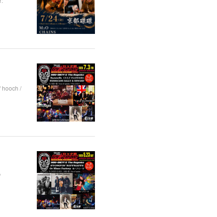
:
hooch /
/