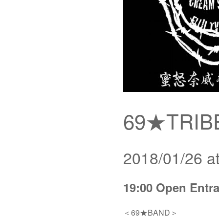
69★TRIBE
2018/01/26 
19:00 Open Entra
＜69★BAND＞