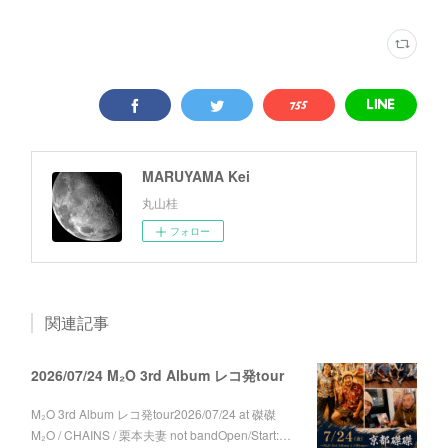
MARUYAMA Kei
丸山桂
フォロー
関連記事
2026/07/24 M₂O 3rd Album レコ発tour
M₂O 3rd Album レコ発tour2026/07/24 at 磔磔
M₂O / CHAINS / 栗本夫妻 not bandOpen/Start:…