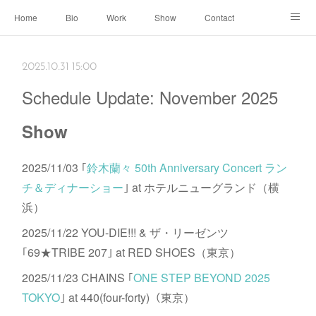
Home
Bio
Work
Show
Contact
Archive
← Back to Portal
2025.10.31 15:00
Schedule Update: November 2025
Show
2025/11/03 ｢
鈴木蘭々 50th Anniversary Concert ラン
チ＆ディナーショー
｣ at ホテルニューグランド（横
浜）
2025/11/22 YOU-DIE!!! & ザ・リーゼンツ
｢69★TRIBE 207｣ at RED SHOES（東京）
2025/11/23 CHAINS ｢
ONE STEP BEYOND 2025
TOKYO
｣ at 440(four-forty)（東京）