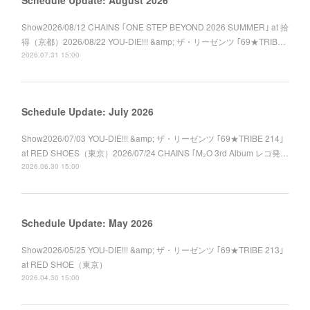
Schedule Update: August 2026
Show2026/08/12 CHAINS ｢ONE STEP BEYOND 2026 SUMMER｣ at 拾
得（京都）2026/08/22 YOU-DIE!!! &amp; ザ・リーゼンツ ｢69★TRIB…
2026.07.31 15:00
Schedule Update: July 2026
Show2026/07/03 YOU-DIE!!! &amp; ザ・リーゼンツ ｢69★TRIBE 214｣
at RED SHOES（東京）2026/07/24 CHAINS ｢M₂O 3rd Album レコ発…
2026.06.30 15:00
Schedule Update: May 2026
Show2026/05/25 YOU-DIE!!! &amp; ザ・リーゼンツ ｢69★TRIBE 213｣
at RED SHOE（東京）
2026.04.30 15:00