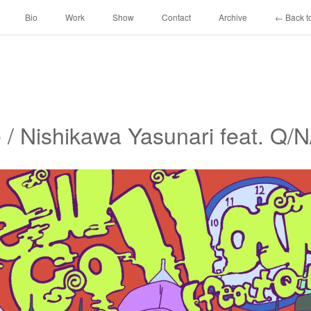
Bio
Work
Show
Contact
Archive
← Back to
/ Nishikawa Yasunari feat. Q/N