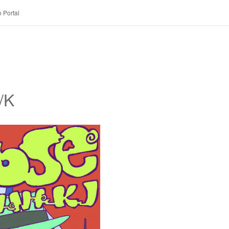
 Portal
/K