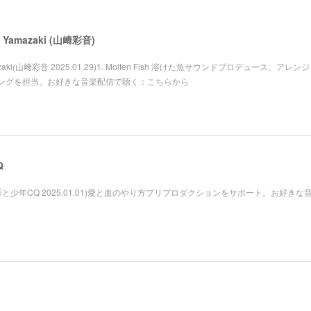
e Yamazaki (山﨑彩音)
 Yamazaki(山﨑彩音 2025.01.29)1. Molten Fish 溶けた魚サウンドプロデュース、アレ
ングを担当。お好きな音楽配信で聴く：こちらから
Q
影と少年CQ 2025.01.01)愛と血のやり方プリプロダクションをサポート。お好きな