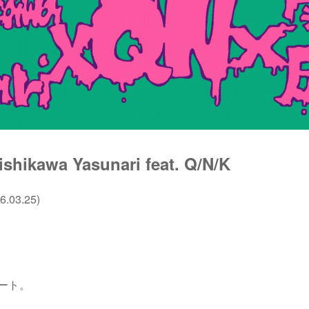
ishikawa Yasunari feat. Q/N/K
03.25)
ート。