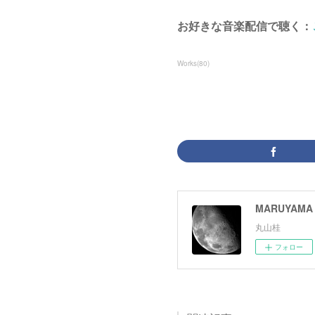
お好きな音楽配信で聴く：
Works
(
80
)
MARUYAMA 
丸山桂
フォロー