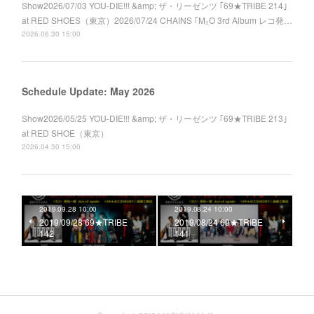
Show2026/07/03 YOU-DIE!!! &amp; ザ・リーゼンツ ｢69★TRIBE 214｣
at RED SHOES（東京）2026/07/24 CHAINS ｢M₂O 3rd Album レコ発…
2026.06.30 15:00
Schedule Update: May 2026
Show2026/05/25 YOU-DIE!!! &amp; ザ・リーゼンツ ｢69★TRIBE 213｣
at RED SHOE（東京）
2026.04.30 15:00
2019.09.28 10:00
2019.08.24 10:00
2019/09/28 69★TRIBE
2019/08/24 69★TRIBE
142
141