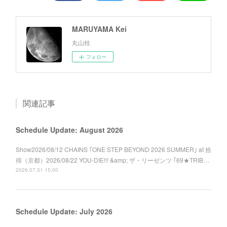
MARUYAMA Kei
丸山桂
フォロー
関連記事
Schedule Update: August 2026
Show2026/08/12 CHAINS ｢ONE STEP BEYOND 2026 SUMMER｣ at 拾
得（京都）2026/08/22 YOU-DIE!!! &amp; ザ・リーゼンツ ｢69★TRIB…
2026.07.31 15:00
Schedule Update: July 2026