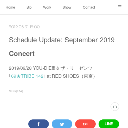
Home
Bio
Work
Show
Contact
Archive
← Back to Portal
2019.08.31 15:00
Schedule Update: September 2019
Concert
2019/09/28 YOU-DIE!!! & ザ・リーゼンツ
｢
69★TRIBE 142
｣ at RED SHOES（東京）
News
(
134
)