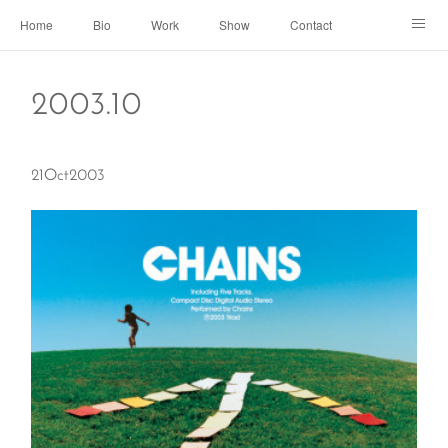
Home
Bio
Work
Show
Contact
Archive
← Back to Portal
2003
.
10
21
Oct
2003