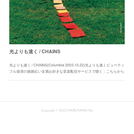
光よりも速く / CHAINS
光よりも速く / CHAINS(Columbia 2003.10.22)光よりも速くビューティ
フル放浪の旅路紅い女酒お好きな音楽配信サービスで聴く：こちらから
Copyright © 2012 MARUYAMA Kei