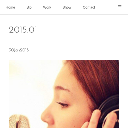
Home
Bio
Work
Show
Contact
Archive
← Back to Portal
2015
.
01
30
Jan
2015