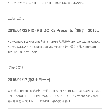
クマクマヤーンズ / THE TIST / THE RUN'S69★DJKAWA...
22
Jan
2015
2015/01/22 FIX×RUIDO K2 Presents ｢輝け！2015大震燃会｣
FIX×RUIDO K2 Presents ｢輝け！2015大震燃会｣2015/01/22 at RUIDO
K2IVAROSSA / The Outset Sallys / MR&B / 針尖愛実 / 他Open/Start:
18:00/18:30Adv/Door: ...
17
Jan
2015
2015/01/17 第3土ヨー日
森永博志 presents 第3土ヨー日2015/01/17 at REDSHOESOPEN 20:00
ENTRANCE FREE- LIVE -YOU-DIE!!!＆ザ・リーゼンツ / hooch / 馬場一
嘉 / 蜂鳥あみ太- LIVE DRAWING -早乙女 道春- D...