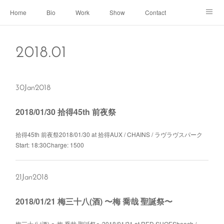
Home
Bio
Work
Show
Contact
Archive
← Back to Portal
2018
.
01
30
Jan
2018
2018/01/30 拾得45th 前夜祭
拾得45th 前夜祭2018/01/30 at 拾得AUX / CHAINS / ラヴラヴスパーク
Start: 18:30Charge: 1500
21
Jan
2018
2018/01/21 梅三十八(酒) 〜梅 喬哉 聖誕祭〜
梅三十八(酒) 〜梅 喬哉 聖誕祭〜2018/01/21 at RED SHOEShooch /