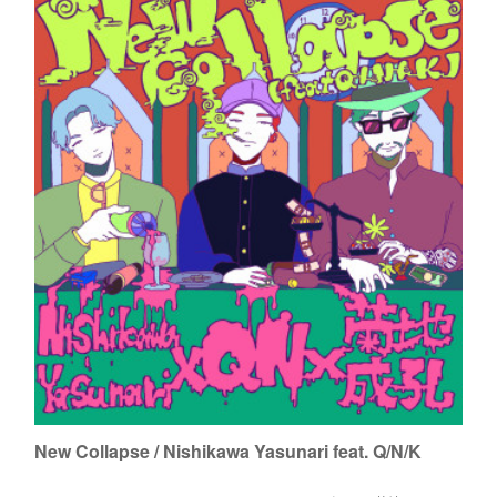
2026/03/28 69★TRIBE 211
69★TRIBE 2112026/03/28 at RED SHOES18:00 Open Entrance Free
＜69★BANDS＞YOU-DIE!!! & ザ・リーゼンツ / TUKI no AKARI / CULT
FLOWERS /&nbs...
New Collapse / Nishikawa Yasunari feat. Q/N/K