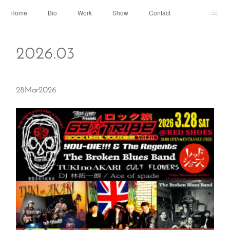
Home
Bio
Work
Show
Contact
Archive
← Back to Portal
2026
.
03
28
Mar
2026
25
Mar
2026